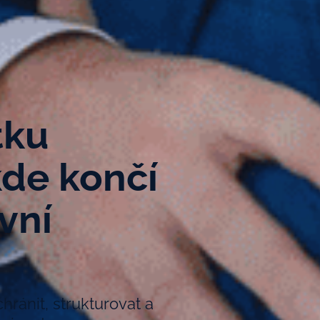
tku
kde končí
vní
ánit, strukturovat a