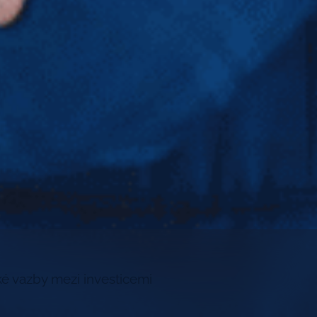
ké vazby mezi investicemi