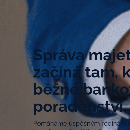
Správa maje
začíná tam, 
běžné banko
poradenství.
Pomáháme úspěšným rodinám chr