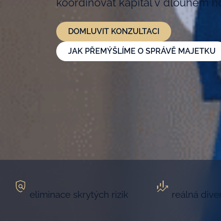
koordinovat kapitál v dlouhém ho
DOMLUVIT KONZULTACI
JAK PŘEMÝŠLÍME O SPRÁVĚ MAJETKU
eliminace skrytých rizik
reálná dive