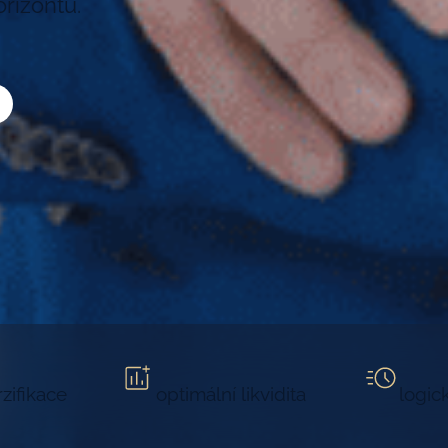
rizontu.
rzifikace
optimální likvidita
logic